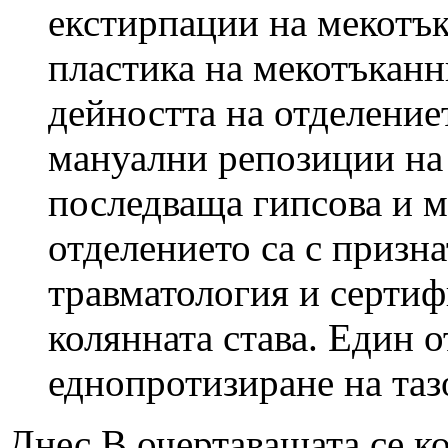
екстирпации на мекотък
пластика на мекотъканн
дейността на отделение
мануални репозиции на
последваща гипсова и м
отделението са с призн
травматология и сертиф
колянната става. Един о
еднопротизиране на таз
Днес В очертаващата се к