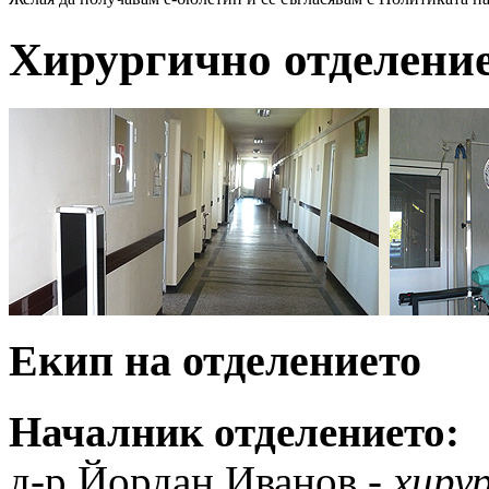
Хирургично
отделени
Екип на отделението
Началник отделението:
д-р Йордан Иванов -
хиру