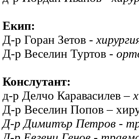
Екип:
Д-р Горан Зетов -
хирурги
Д-р Веселин Туртов -
орт
Конслутант:
д-р Делчо Каравасилев –
х
Д-р Веселин Попов – хир
Д-р Димитър Петров - т
Д-р Евгени Генов - травм