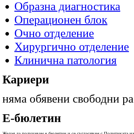
Образна диагностика
Операционен блок
Очно отделение
Хирургично отделение
Клинична патология
Кариери
няма
обявени свободни ра
Е-бюлетин
Желая да получавам е-бюлетин и се съгласявам с Политиката н