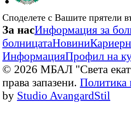
Споделете с Вашите прятели в
За нас
Информация за бол
болницата
Новини
Кариерн
Информация
Профил на к
© 2026 МБАЛ "Света екат
права запазени.
Политика 
by
Studio AvangardStil