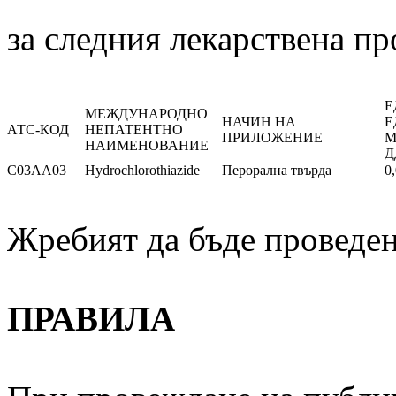
за следния лекарствена пр
Е
МЕЖДУНАРОДНО
НАЧИН НА
Е
АТС-КОД
НЕПАТЕНТНО
ПРИЛОЖЕНИЕ
М
НАИМЕНОВАНИЕ
Д
C03AA03
Hydrochlorothiazide
Перорална твърда
0
Жребият да бъде проведен
ПРАВИЛА