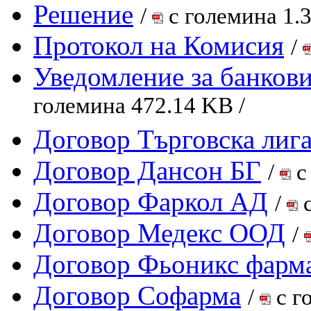
Решение
/
с големина 1.
Протокол на Комисия
/
Уведомление за банкови
големина 472.14 KB /
Договор Търговска лиг
Договор Дансон БГ
/
с
Договор Фаркол АД
/
с
Договор Медекс ООД
/
Договор Фьоникс фар
Договор Софарма
/
с г