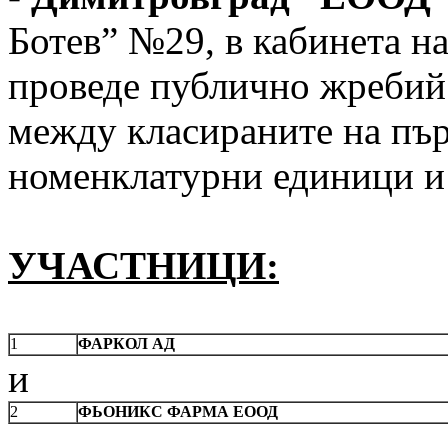
Ботев” №29, в кабинета н
проведе публично жребий 
между класираните на пър
номенклатурни единици и 
УЧАСТНИЦИ:
1
ФАРКОЛ АД
и
2
ФЬОНИКС ФАРМА
ЕООД