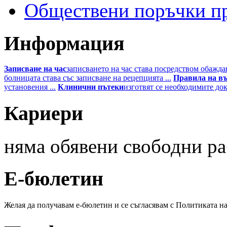
Обществени поръчки пр
Информация
Записване на час
записването на час става посредством обаждан
болницата става със записване на рецепцията ...
Правила на в
установения ...
Клинични пътеки
изготвят се необходимите до
Кариери
няма
обявени свободни ра
Е-бюлетин
Желая да получавам е-бюлетин и се съгласявам с Политиката н