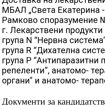
МБАЛ „Света Екатерина 
Рамково споразумение №
г.
Лекарствени продукти 
група N “Нервна система
група R “Дихателна сист
група P “Антипаразитни 
репеленти”, анатомо- те
органи" и анатомо- терап
Документи за кандидатств