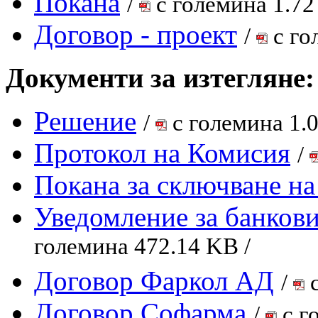
Покана
/
с големина 1.72
Договор - проект
/
с го
Документи за изтегляне:
Решение
/
с големина 1.
Протокол на Комисия
/
Покана за сключване на
Уведомление за банкови
големина 472.14 KB /
Договор Фаркол АД
/
с
Договор Софарма
/
с г