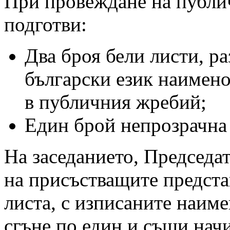
При провеждане на публи
подготви:
Два броя бели листи, р
български език наимено
в публичния жребий;
Един брой непрозрачна 
На заседанието, Председа
на присъстващите предста
листа, с изписаните наиме
сгъне по един и същи начи