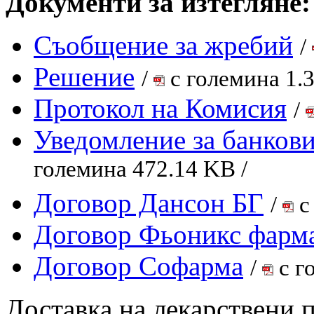
Документи за изтегляне:
Съобщение за жребий
/
Решение
/
с големина 1.
Протокол на Комисия
/
Уведомление за банкови
големина 472.14 KB /
Договор Дансон БГ
/
с
Договор Фьоникс фар
Договор Софарма
/
с г
Доставка на лекарствени