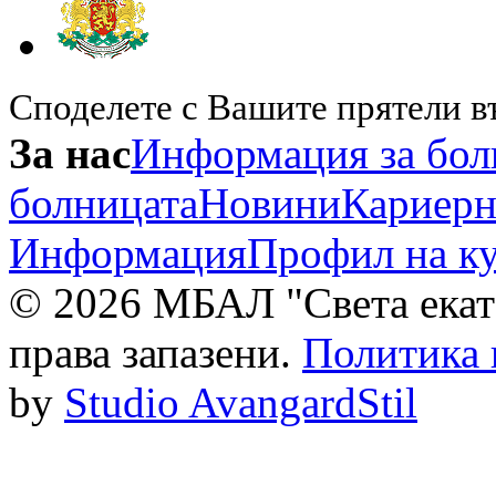
Споделете с Вашите прятели в
За нас
Информация за бол
болницата
Новини
Кариерн
Информация
Профил на к
© 2026 МБАЛ "Света екат
права запазени.
Политика 
by
Studio AvangardStil