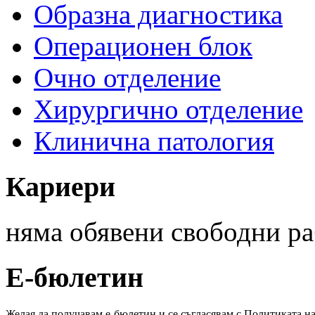
Образна диагностика
Операционен блок
Очно отделение
Хирургично отделение
Клинична патология
Кариери
няма
обявени свободни ра
Е-бюлетин
Желая да получавам е-бюлетин и се съгласявам с Политиката н